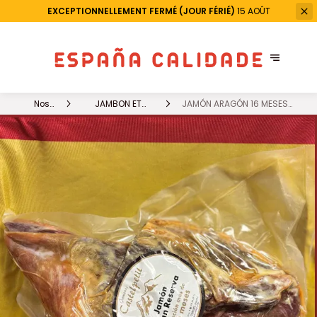
EXCEPTIONNELLEMENT FERMÉ (JOUR FÉRIÉ)
15 AOÛT
Nos
JAMBON ET
JAMÓN ARAGÓN 16 MESES
produits
CHARCUTERIE
RESERVA